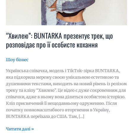
“Хвилею”: BUNTARKA презентує трек, що
розповідає про її особисте кохання
Шоу бізнес
Українська співачка, модель і TikTok-зірка BUNTARKA,
яка підкорила мережу своєю унікальною естетикою та
душевними текстами, виходить на новий рівень із релізом
треку та кліпу “Хвилею”. Це відео є дуже сокровенним для
співачки, адже в ньому вона ділиться особистою історією.
Кліп присвячений її нещодавньому одруженню. Після
початку повномасштабного вторгнення в Україну,
BUNTARKA переїхала до США. Там, […]
Читати далі »