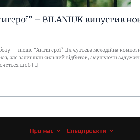
нтигерої” – BILANIUK випустив но
оту — пісню “Антигерої”. Ця чуттєва мелодійна композиц
лися, але залишили сильний відбиток, змушуючи задуматис
очеться щоб […]
Про нас
Спецпроєкти