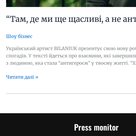
“Там, де ми ще щасливі, а не а
Шоу бізнес
Український артист BILANIUK презентує свою нову роб
спогадів. У тексті йдеться про взаємини, які заверши
з людиною, яка стала “антигероєм” у твоєму житті. “Х
Читати далі »
Press monitor