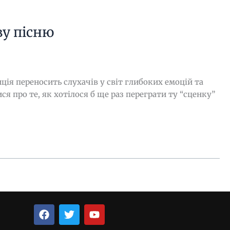
ву пісню
ія переносить слухачів у світ глибоких емоцій та
я про те, як хотілося б ще раз переграти ту “сценку”
F
T
Y
a
w
o
c
i
u