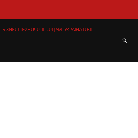
БІЗНЕС І ТЕХНОЛОГІЇ
СОЦІУМ
УКРАЇНА І СВІТ
Пошу