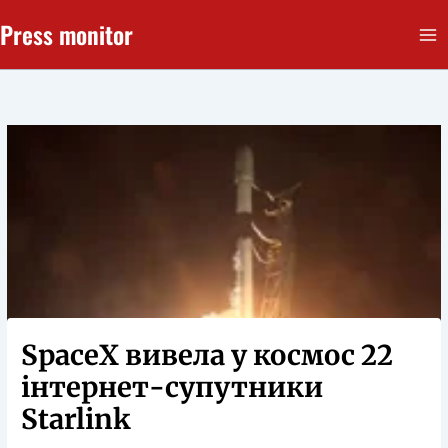
Перейти
Press monitor
до
вмісту
SpaceX вивела у космос 22
інтернет-супутники
Starlink