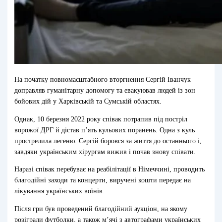
На початку повномасштабного вторгнення Сергій Іванчук
доправляв гуманітарну допомогу та евакуював людей із зон
бойових дій у Харківській та Сумській областях.
Однак, 10 березня 2022 року співак потрапив під постріл
ворожої ДРГ й дістав п’ять кульових поранень. Одна з куль
прострелила легеню. Сергій боровся за життя до останнього і,
завдяки українським хірургам вижив і почав знову співати.
Наразі співак перебуває на реабілітації в Німеччині, проводить
благодійні заходи та концерти, виручені кошти передає на
лікування українських воїнів.
Після гри був проведений благодійний аукціон, на якому
розіграли футболки, а також м’ячі з автографами українських