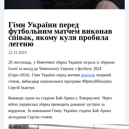
Гімн України перед
футбольним матчем виконав
співак, якому куля пробила
легеню
22.11.2023
20 листопада, у Німеччині збірна України зіграла зі збірною
Італії за вихід до Чемпіонату Європи з футболу 2024
(Євро-2024). Гімн України перед матчем
виконав
оперний
співак, амбасадор національної програми #ВрятуйКінцівку
Сергій Іванчук.
Команди грали на стадіоні Бай-Арена у Леверкузені. Через
війну українська збірна проводить домашні зустрічі за
кордоном. За виконання Гімну України стадіон Бай-Арена
аплодував Сергію стоячи.