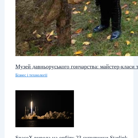
Музей давньоруського гончарства: майстер-класи т
Бізнес і технології
SpaceX вивела на орбіту 23 супутники Starlink