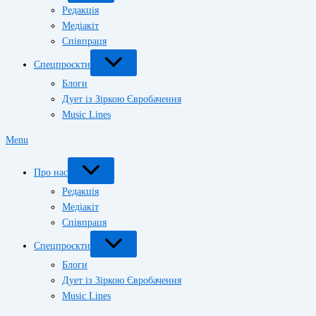
Редакція
Медіакіт
Співпраця
Спецпроєкти
Блоги
Дует із Зіркою Євробачення
Music Lines
Menu
Про нас
Редакція
Медіакіт
Співпраця
Спецпроєкти
Блоги
Дует із Зіркою Євробачення
Music Lines