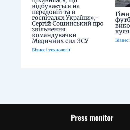
цікавилась, що
відбувається на
передовій та в
Гімн
госпіталях України»,-
футб
Сергій Сошинський про
вико
звільнення
куля
командувачки
Медичних сил ЗСУ
Бізнес 
Бізнес і технології
Press monitor