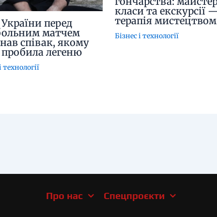
гончарства: майсте
класи та екскурсії 
терапія мистецтвом
 України перед
ольним матчем
Бізнес і технології
нав співак, якому
 пробила легеню
і технології
Про нас
Спецпроєкти