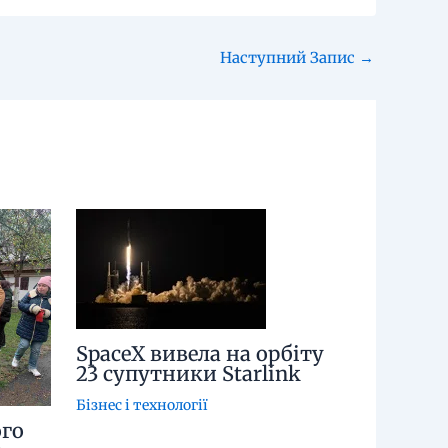
Наступний Запис
→
SpaceX вивела на орбіту
23 супутники Starlink
Бізнес і технології
го