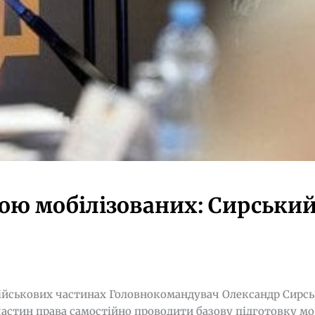
кою мобілізованих: Сирськи
 військових частинах Головнокомандувач Олександр Сирс
частин права самостійно проводити базову підготовку мо