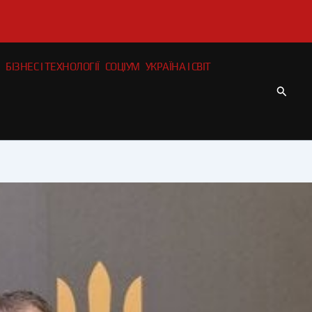
БІЗНЕС І ТЕХНОЛОГІЇ
СОЦІУМ
УКРАЇНА І СВІТ
Пошу