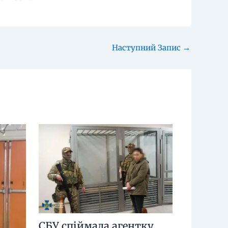
Наступний Запис
→
СБУ спіймала агентку