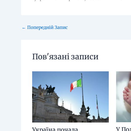
←
Попередній Запис
Пов'язані записи
У По
Україна почала