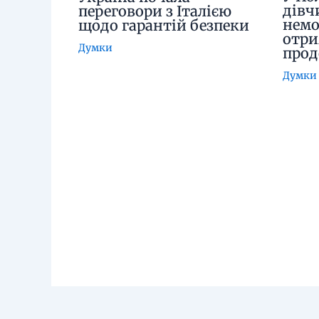
дівч
переговори з Італією
немо
щодо гарантій безпеки
отри
Думки
про
Думки