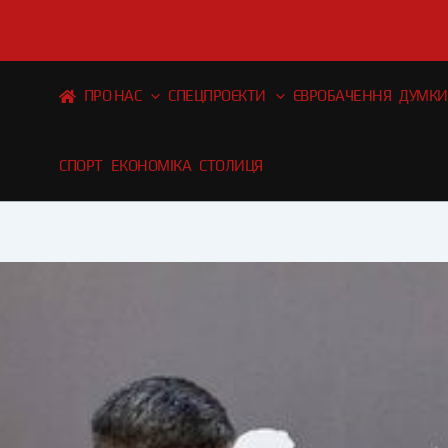
Перейти
до
вмісту
ПРО НАС
СПЕЦПРОЄКТИ
ЄВРОБАЧЕННЯ
ДУМКИ
СПОРТ
ЕКОНОМІКА
СТОЛИЦЯ