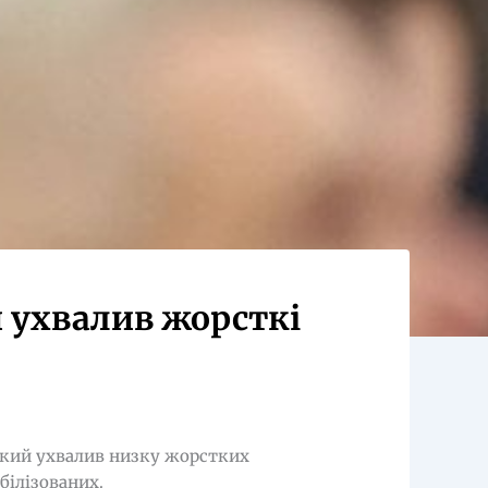
й ухвалив жорсткі
ький ухвалив низку жорстких
білізованих.