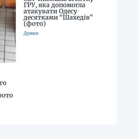
ГРУ, яка допомогла
атакувати Одесу
десятками “Шахедів”
(фото)
Думки
го
фото