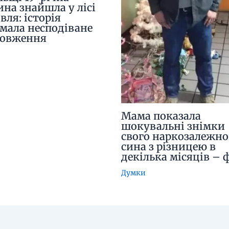
ина знайшла у лісі
вля: історія
мала несподіване
довження
Мама показала
шокувальні знімки
свого наркозалежно
сина з різницею в
декілька місяців – 
Думки