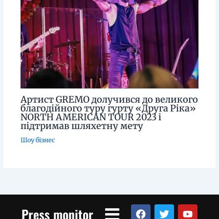
Артист GREMO долучився до великого
благодійного туру гурту «Друга Ріка»
NORTH AMERICAN TOUR 2023 і
підтримав шляхетну мету
Шоу бізнес
Menu
F
T
Y
Press monitor
a
w
o