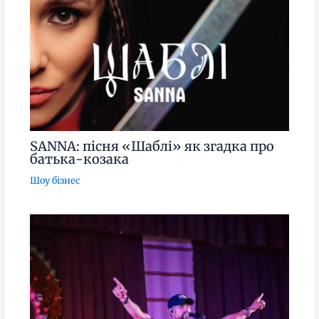
SANNA: пісня «Шаблі» як згадка про
батька-козака
Шоу бізнес