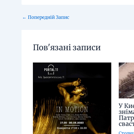
←
Попередній Запис
Пов'язані записи
У Ки
знім
Патр
свас
Столи