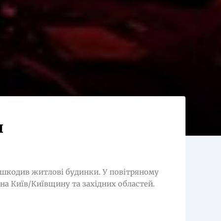
и
ошкодив житлові будинки. У повітряному
 на Київ/Київщину та західних областей.