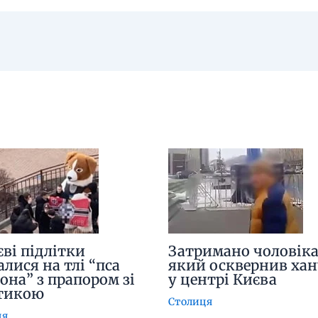
єві підлітки
Затримано чоловіка
алися на тлі “пса
який осквернив ха
она” з прапором зі
у центрі Києва
тикою
Столиця
ця