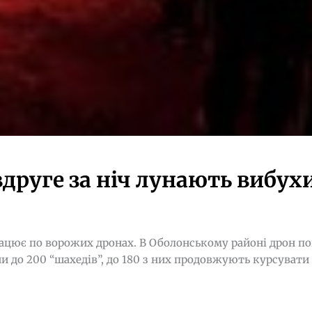
 вдруге за ніч лунають вибух
ацює по ворожих дронах. В Оболонському районі дрон п
ни до 200 “шахедів”, до 180 з них продовжують курсувати