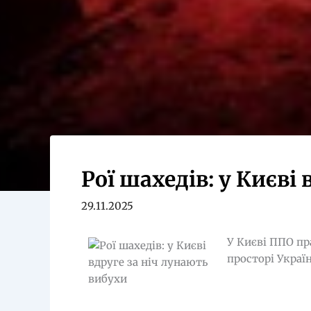
Рої шахедів: у Києві
29.11.2025
У Києві ППО пр
просторі Украї