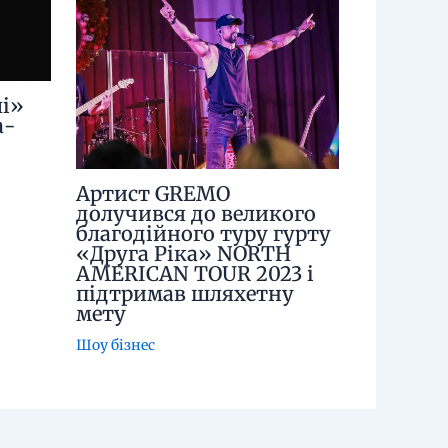
і»
а-
Артист GREMO
долучився до великого
благодійного туру гурту
«Друга Ріка» NORTH
AMERICAN TOUR 2023 і
підтримав шляхетну
мету
Шоу бізнес