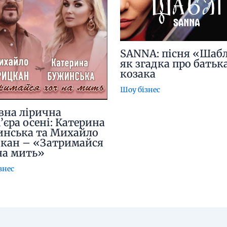
SANNA: пісня «Шабл
як згадка про батьк
козака
Шоу бізнес
вна лірична
’єра осені: Катерина
нська та Михайло
кан – «Затримайся
на мить»
знес