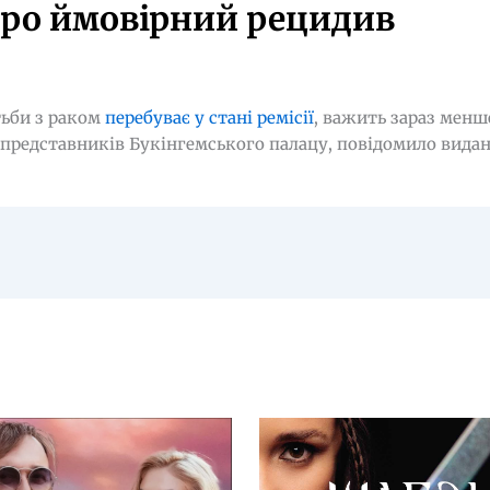
про ймовірний рецидив
тьби з раком
перебуває у стані ремісії
, важить зараз менше
 представників Букінгемського палацу, повідомило вида