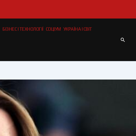
БІЗНЕС І ТЕХНОЛОГІЇ
СОЦІУМ
УКРАЇНА І СВІТ
Пошу