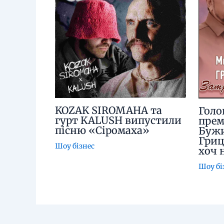
KOZAK SIROMAHA та
Голо
гурт KALUSH випустили
прем
пісню «Сіромаха»
Бужи
Гриц
Шоу бізнес
хоч 
Шоу бі