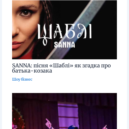
SANNA: пісня «Шаблі» як згадка про
батька-козака
Шоу бізнес