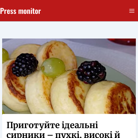
Перейти
Press monitor
до
вмісту
Приготуйте ідеальні
сирники – пухкі, високі й