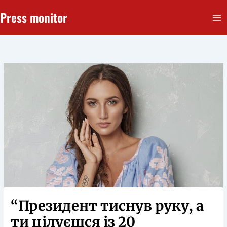
Перейти
Press monitor
до
вмісту
“Президент тиснув руку, а
ти цілуєшся із 20