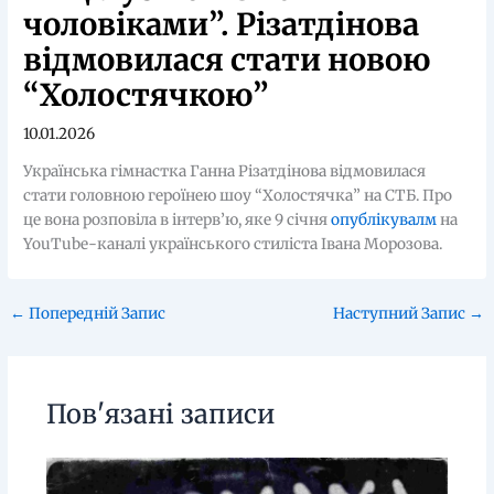
чоловіками”. Різатдінова
відмовилася стати новою
“Холостячкою”
10.01.2026
Українська гімнастка Ганна Різатдінова відмовилася
стати головною героїнею шоу “Холостячка” на СТБ. Про
це вона розповіла в інтерв’ю, яке 9 січня
опублікувалм
на
YouTube-каналі українського стиліста Івана Морозова.
←
Попередній Запис
Наступний Запис
→
Пов'язані записи