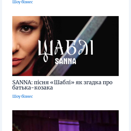
Шоу бізнес
SANNA: пісня «Шаблі» як згадка про
батька-козака
Шоу бізнес