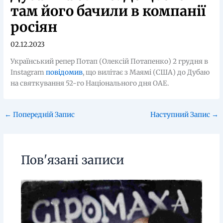
там його бачили в компанії
росіян
02.12.2023
Український репер Потап (Олексій Потапенко) 2 грудня в
Instagram
повідомив
, що вилітає з Маямі (США) до Дубаю
на святкування 52-го Національного дня ОАЕ.
←
Попередній Запис
Наступний Запис
→
Пов'язані записи