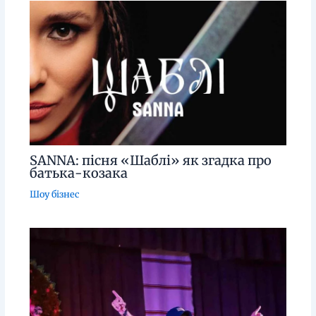
SANNA: пісня «Шаблі» як згадка про
батька-козака
Шоу бізнес