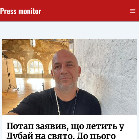
Перейти
Press monitor
до
вмісту
Потап заявив, що летить у
Дубай на свято. До цього