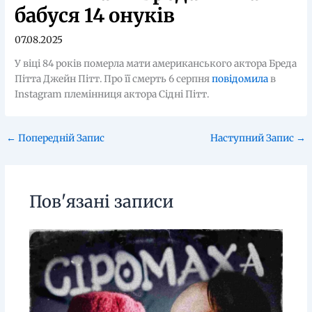
бабуся 14 онуків
07.08.2025
У віці 84 років померла мати американського актора Бреда
Пітта Джейн Пітт. Про її смерть 6 серпня
повідомила
в
Instagram племінниця актора Сідні Пітт.
←
Попередній Запис
Наступний Запис
→
Пов'язані записи