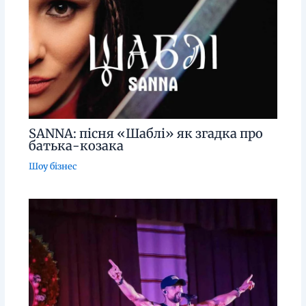
SANNA: пісня «Шаблі» як згадка про
батька-козака
Шоу бізнес