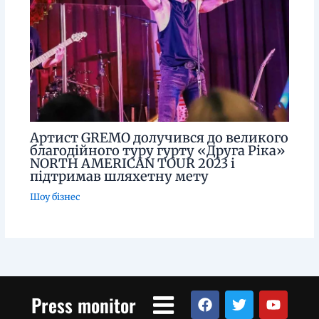
Артист GREMO долучився до великого
благодійного туру гурту «Друга Ріка»
NORTH AMERICAN TOUR 2023 і
підтримав шляхетну мету
Шоу бізнес
Menu
F
T
Y
Press monitor
a
w
o