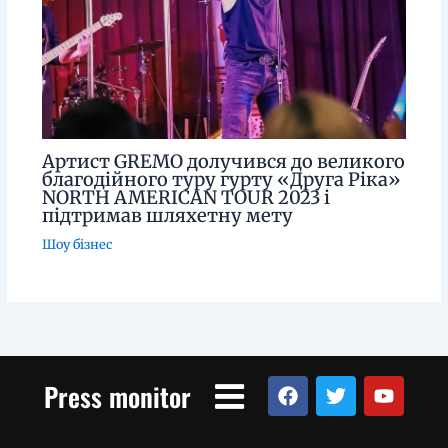
Артист GREMO долучився до великого
благодійного туру гурту «Друга Ріка»
NORTH AMERICAN TOUR 2023 і
підтримав шляхетну мету
Шоу бізнес
Menu
F
T
Y
Press monitor
a
w
o
c
i
u
e
t
t