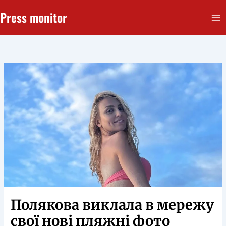
Перейти
Press monitor
до
вмісту
Полякова виклала в мережу
свої нові пляжні фото