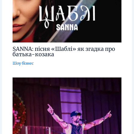
SANNA: пісня «Шаблі» як згадка про
батька-козака
Шоу бізнес