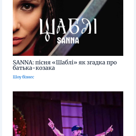
SANNA: пісня «Шаблі» як згадка про
батька-козака
Шоу бізнес