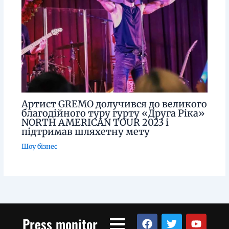
Артист GREMO долучився до великого
благодійного туру гурту «Друга Ріка»
NORTH AMERICAN TOUR 2023 і
підтримав шляхетну мету
Шоу бізнес
Menu
F
T
Y
Press monitor
a
w
o