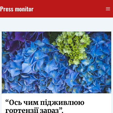
Перейти
Press monitor
до
вмісту
“Ось чим підживлюю
гортензії зараз”.