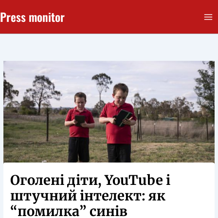
Перейти
Press monitor
до
вмісту
Оголені діти, YouTube і
штучний інтелект: як
“помилка” синів