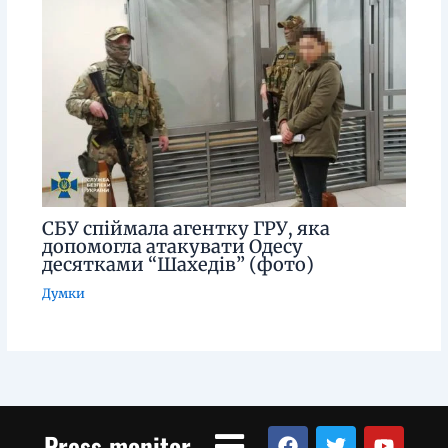
СБУ спіймала агентку ГРУ, яка
допомогла атакувати Одесу
десятками “Шахедів” (фото)
Думки
Menu
F
T
Y
Press monitor