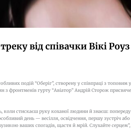
треку від співачки Вікі Роу
собливих подій “Оберіг”, створену у співпраці з топови
дин з фронтменів гурту “Авіатор” Андрій Сторож присвя
ь, коли стискаєш руку коханої людини й знаєш: попереду
особливий день — весілля, освідчення, першу зустріч або
 музикою ваших спогадів, щастя й мрій. Слухайте серцем”,