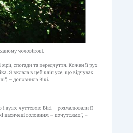
оханому чоловікові.
і мрії, спогади та передчуття. Кожен її рух
ка. Я вклала в цей кліп усе, що відчуває
ші”, – доповнила Вікі.
 і дуже чуттєвою Вікі – розмалювали її
які насичені головним – почуттями”, –