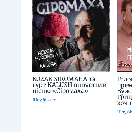
KOZAK SIROMAHA та
Голо
гурт KALUSH випустили
прем
пісню «Сіромаха»
Бужи
Гриц
Шоу бізнес
хоч 
Шоу бі