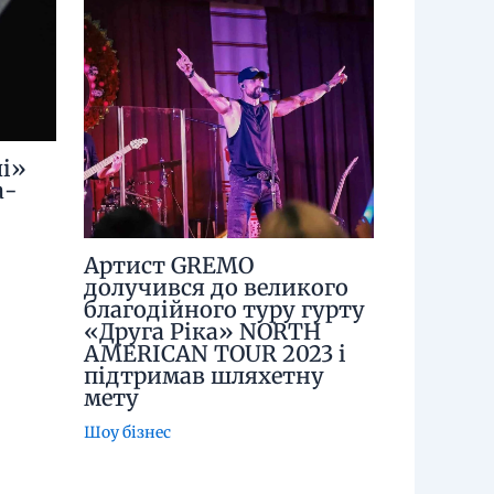
і»
а-
Артист GREMO
долучився до великого
благодійного туру гурту
«Друга Ріка» NORTH
AMERICAN TOUR 2023 і
підтримав шляхетну
мету
Шоу бізнес