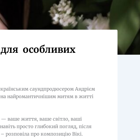
з для особливих
м українським саундпродюсером Андрієм
чена найромантичнішим митям в житті
 — ваше життя, ваше світло, ваші
 навіть просто глибокий погляд, після
 – розповіла про композицію Вікі.