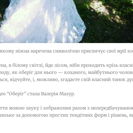
 якому ніжна наречена символічно присвячує свої мрії к
а, в білому світлі, йде лісом, ніби проходить крізь власн
роду, як оберіг для нього — коханого, майбутнього чолові
ься, відчуйте, і, можливо, згадаєте свій власний танок ду
о “Оберіг” стала Валерія Мазур.
ття мовою звуку і зображення разом з непередбачуваною
 близьке за допомогою простих тендітних форм і рішень, 