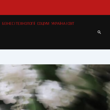
БІЗНЕС І ТЕХНОЛОГІЇ
СОЦІУМ
УКРАЇНА І СВІТ
Пошу