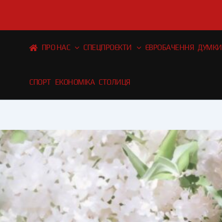
Перейти
до
вмісту
ПРО НАС
СПЕЦПРОЄКТИ
ЄВРОБАЧЕННЯ
ДУМКИ
СПОРТ
ЕКОНОМІКА
СТОЛИЦЯ