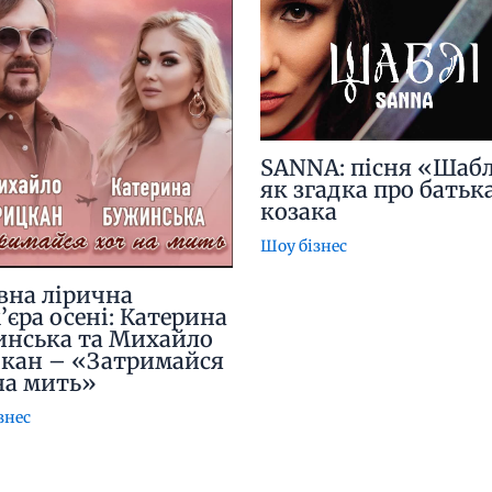
SANNA: пісня «Шабл
як згадка про батьк
козака
Шоу бізнес
вна лірична
’єра осені: Катерина
нська та Михайло
кан – «Затримайся
на мить»
знес