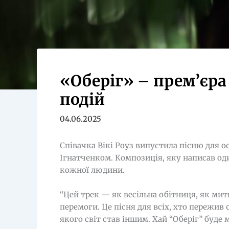
«Оберіг» – прем’єра 
подій
04.06.2025
Співачка Вікі Роуз випустила пісню для о
Ігнатченком. Композиція, яку написав о
кожної людини.
“Цей трек — як весільна обітниця, як мит
перемоги. Це пісня для всіх, хто пережив 
якого світ став іншим. Хай “Оберіг” буде