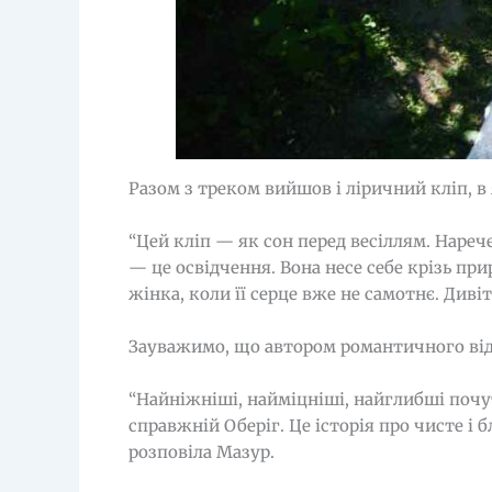
Разом з треком вийшов і ліричний кліп, в
“Цей кліп — як сон перед весіллям. Наречен
— це освідчення. Вона несе себе крізь при
жінка, коли її серце вже не самотнє. Дивіт
Зауважимо, що автором романтичного віде
“Найніжніші, найміцніші, найглибші почу
справжній Оберіг. Це історія про чисте і
розповіла Мазур.