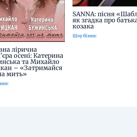
SANNA: пісня «Шабл
як згадка про батьк
козака
Шоу бізнес
вна лірична
’єра осені: Катерина
нська та Михайло
кан – «Затримайся
на мить»
знес