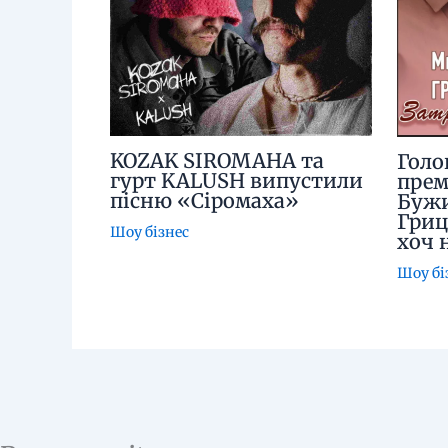
KOZAK SIROMAHA та
Голо
гурт KALUSH випустили
прем
пісню «Сіромаха»
Бужи
Гриц
Шоу бізнес
хоч 
Шоу бі