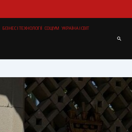
БІЗНЕС І ТЕХНОЛОГІЇ
СОЦІУМ
УКРАЇНА І СВІТ
Пошу