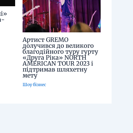
і»
а-
Артист GREMO
долучився до великого
благодійного туру гурту
«Друга Ріка» NORTH
AMERICAN TOUR 2023 і
підтримав шляхетну
мету
Шоу бізнес