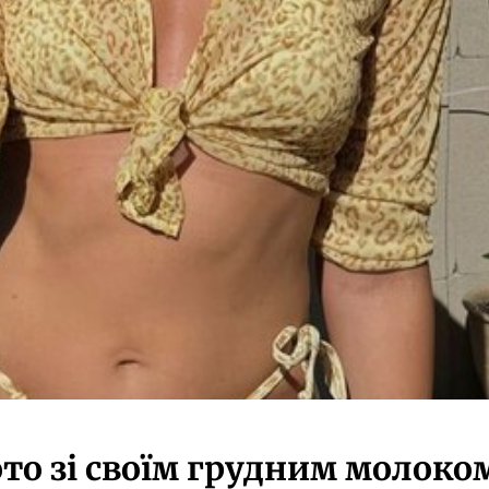
то зі своїм грудним молоко