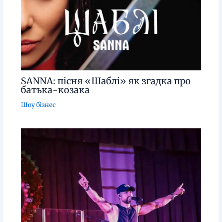
SANNA: пісня «Шаблі» як згадка про
батька-козака
Шоу бізнес