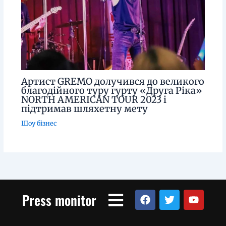
Артист GREMO долучився до великого
благодійного туру гурту «Друга Ріка»
NORTH AMERICAN TOUR 2023 і
підтримав шляхетну мету
Шоу бізнес
Menu
F
T
Y
Press monitor
a
w
o
c
i
u
e
t
t