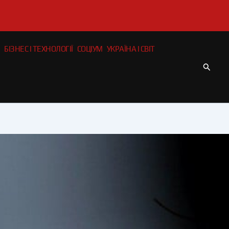
БІЗНЕС І ТЕХНОЛОГІЇ
СОЦІУМ
УКРАЇНА І СВІТ
Пошу