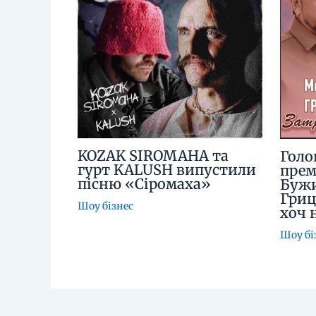
KOZAK SIROMAHA та
Голо
гурт KALUSH випустили
прем
пісню «Сіромаха»
Бужи
Гриц
Шоу бізнес
хоч 
Шоу бі