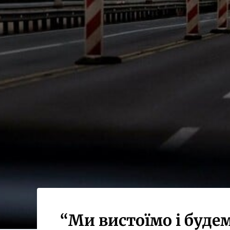
“Ми вистоїмо і буде