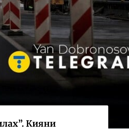
илах”. Кияни