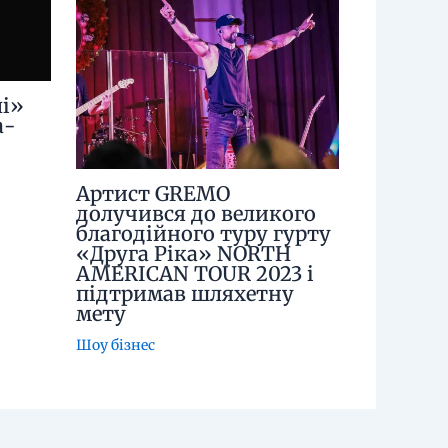
і»
а-
Артист GREMO
долучився до великого
благодійного туру гурту
«Друга Ріка» NORTH
AMERICAN TOUR 2023 і
підтримав шляхетну
мету
Шоу бізнес