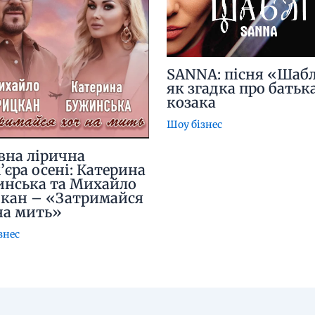
SANNA: пісня «Шабл
як згадка про батьк
козака
Шоу бізнес
вна лірична
’єра осені: Катерина
нська та Михайло
кан – «Затримайся
на мить»
знес