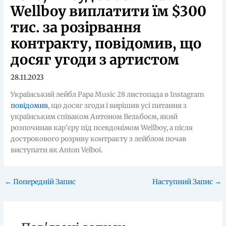
Wellboy виплатити їм $300
тис. за розірвання
контракту, повідомив, що
досяг угоди з артистом
28.11.2023
Український лейбл Papa Music 28 листопада в Instagram
повідомив
, що досяг згоди і вирішив усі питання з
українським співаком Антоном Вельбоєм, який
розпочинав кар’єру під псевдонімом Wellboy, а після
дострокового розриву контракту з лейблом почав
виступати як Anton Velboi.
←
Попередній Запис
Наступний Запис
→