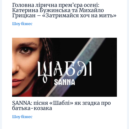
Головна лірична прем’єра осені:
Катерина Бужинська та Михайло
Грицкан – «Затримайся хоч на мить»
Шоу бізнес
SANNA: пісня «Шаблі» як згадка про
батька-козака
Шоу бізнес