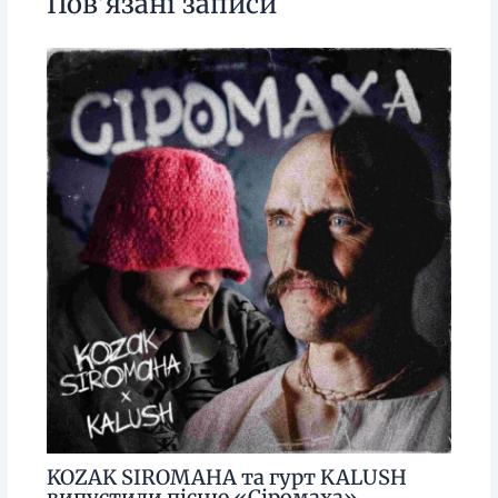
Пов'язані записи
KOZAK SIROMAHA та гурт KALUSH
випустили пісню «Сіромаха»