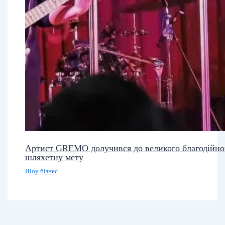
Артист GREMO долучився до великого благодійн
шляхетну мету
Шоу бізнес