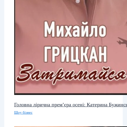
Головна лірична прем’єра осені: Катерина Бужинс
Шоу бізнес