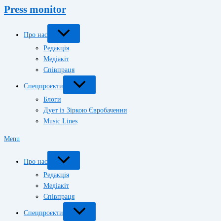
Press monitor
Про нас
Редакція
Медіакіт
Співпраця
Спецпроєкти
Блоги
Дует із Зіркою Євробачення
Music Lines
Menu
Про нас
Редакція
Медіакіт
Співпраця
Спецпроєкти