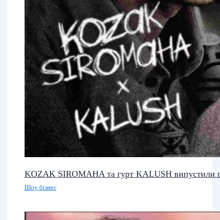
KOZAK SIROMAHA та гурт KALUSH випустили п
Шоу бізнес