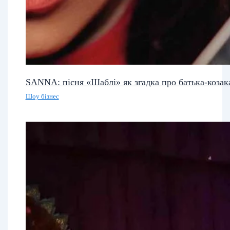
SANNA: пісня «Шаблі» як згадка про батька-козак
Шоу бізнес