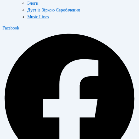
Блоги
Дует із Зіркою Євробачення
Music Lines
Facebook