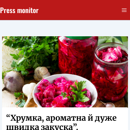
Перейти
Press monitor
до
вмісту
“Хрумка, ароматна й дуже
швидка закуска”.