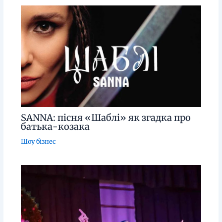
SANNA: пісня «Шаблі» як згадка про
батька-козака
Шоу бізнес