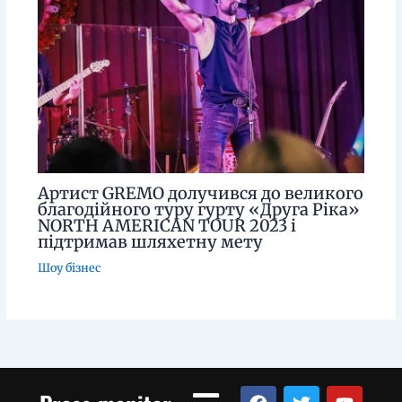
Артист GREMO долучився до великого
благодійного туру гурту «Друга Ріка»
NORTH AMERICAN TOUR 2023 і
підтримав шляхетну мету
Шоу бізнес
Menu
F
T
Y