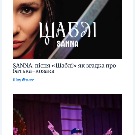
SANNA: пісня «Шаблі» як згадка про
батька-козака
Шоу бізнес