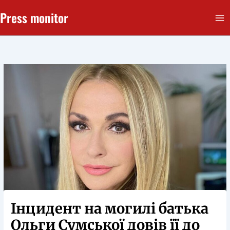
Перейти
Press monitor
до
вмісту
Інцидент на могилі батька
Ольги Сумської довів її до