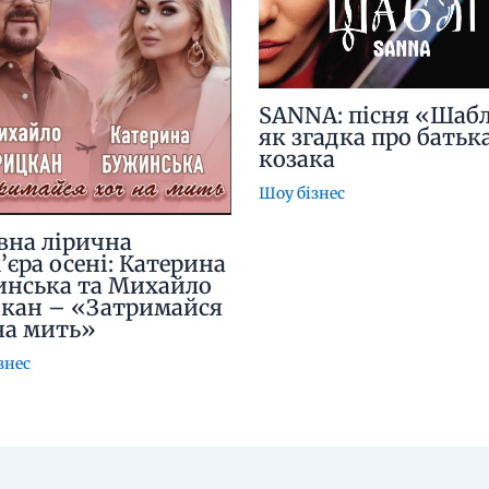
SANNA: пісня «Шабл
як згадка про батьк
козака
Шоу бізнес
вна лірична
’єра осені: Катерина
нська та Михайло
кан – «Затримайся
на мить»
знес