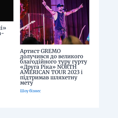
і»
а-
Артист GREMO
долучився до великого
благодійного туру гурту
«Друга Ріка» NORTH
AMERICAN TOUR 2023 і
підтримав шляхетну
мету
Шоу бізнес