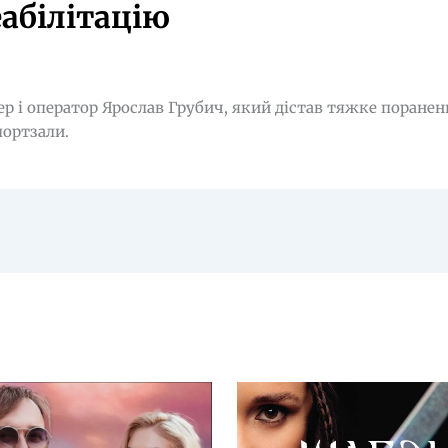
еабілітацію
 і оператор Ярослав Грубич, який дістав тяжке пораненн
портзали.