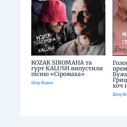
KOZAK SIROMAHA та
Голо
гурт KALUSH випустили
прем
пісню «Сіромаха»
Бужи
Гриц
Шоу бізнес
хоч 
Шоу бі