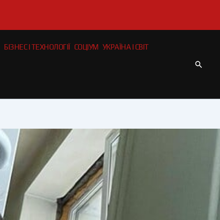
БІЗНЕС І ТЕХНОЛОГІЇ
СОЦІУМ
УКРАЇНА І СВІТ
Пошу