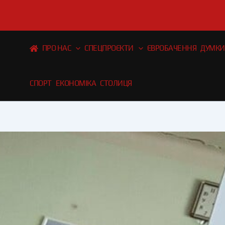
Перейти
до
вмісту
ПРО НАС
СПЕЦПРОЄКТИ
ЄВРОБАЧЕННЯ
ДУМКИ
СПОРТ
ЕКОНОМІКА
СТОЛИЦЯ