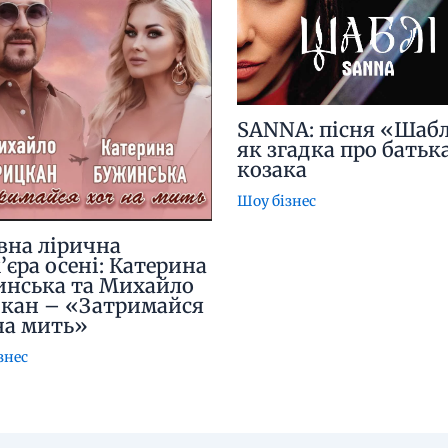
SANNA: пісня «Шабл
як згадка про батьк
козака
Шоу бізнес
вна лірична
’єра осені: Катерина
нська та Михайло
кан – «Затримайся
на мить»
знес