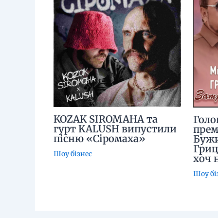
KOZAK SIROMAHA та
Голо
гурт KALUSH випустили
прем
пісню «Сіромаха»
Бужи
Гриц
Шоу бізнес
хоч 
Шоу бі