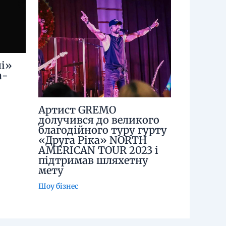
і»
а-
Артист GREMO
долучився до великого
благодійного туру гурту
«Друга Ріка» NORTH
AMERICAN TOUR 2023 і
підтримав шляхетну
мету
Шоу бізнес