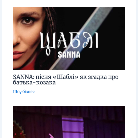
SANNA: пісня «Шаблі» як згадка про
батька-козака
Шоу бізнес