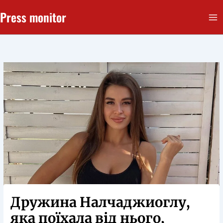
Перейти
Press monitor
до
вмісту
Дружина Налчаджиоглу,
яка поїхала від нього,