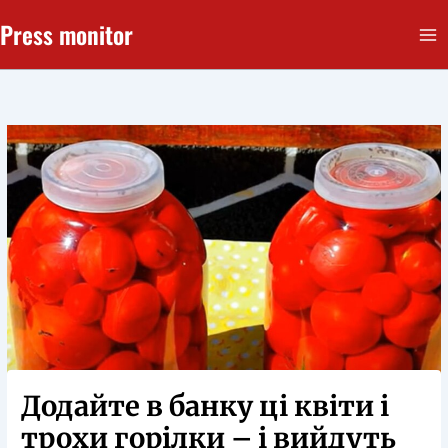
Перейти
Press monitor
до
вмісту
Додайте в банку ці квіти і
трохи горілки – і вийдуть