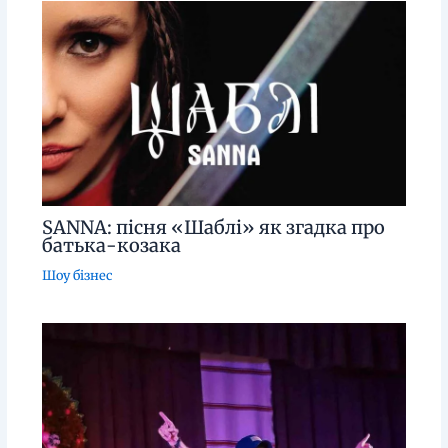
SANNA: пісня «Шаблі» як згадка про
батька-козака
Шоу бізнес