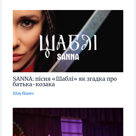
SANNA: пісня «Шаблі» як згадка про
батька-козака
Шоу бізнес