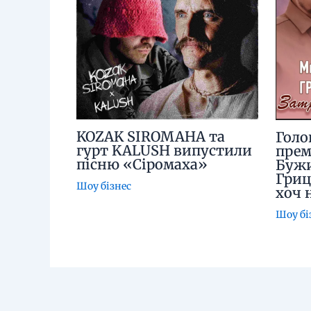
KOZAK SIROMAHA та
Голо
гурт KALUSH випустили
прем
пісню «Сіромаха»
Бужи
Гриц
Шоу бізнес
хоч 
Шоу бі