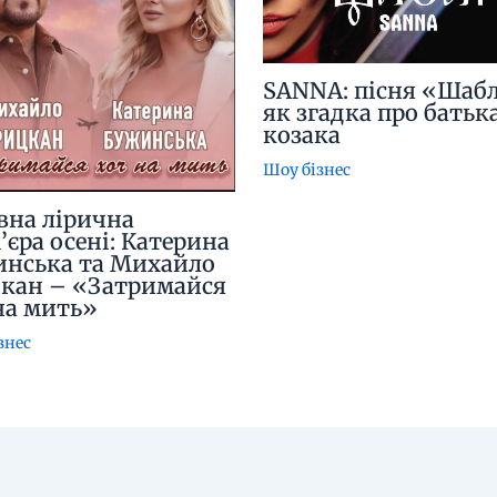
SANNA: пісня «Шабл
як згадка про батьк
козака
Шоу бізнес
вна лірична
’єра осені: Катерина
нська та Михайло
кан – «Затримайся
на мить»
знес