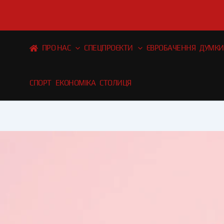
Перейти
до
вмісту
ПРО НАС
СПЕЦПРОЄКТИ
ЄВРОБАЧЕННЯ
ДУМКИ
СПОРТ
ЕКОНОМІКА
СТОЛИЦЯ