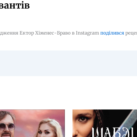
вантів
одження Ектор Хіменес-Браво в Instagram
поділився
реце