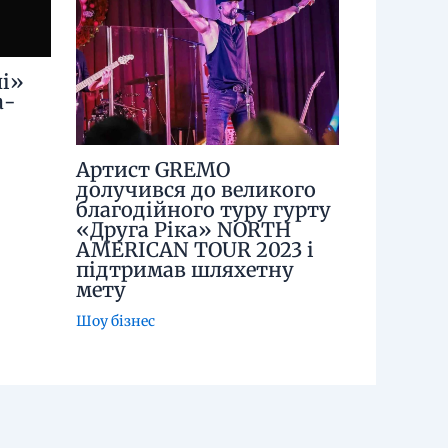
і»
а-
Артист GREMO
долучився до великого
благодійного туру гурту
«Друга Ріка» NORTH
AMERICAN TOUR 2023 і
підтримав шляхетну
мету
Шоу бізнес