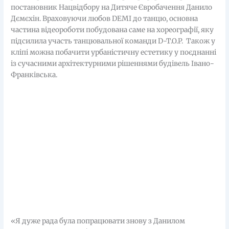
постановник Нацвідбору на Дитяче Євробачення Данило
Дємєхін. Враховуючи любов DEMI до танцю, основна
частина відеороботи побудована саме на хореографії, яку
підсилила участь танцювальної команди D-T.O.P. Також у
кліпі можна побачити урбаністичну естетику у поєднанні
із сучасними архітектурними рішеннями будівель Івано-
Франківська.
«Я дуже рада була попрацювати знову з Данилом