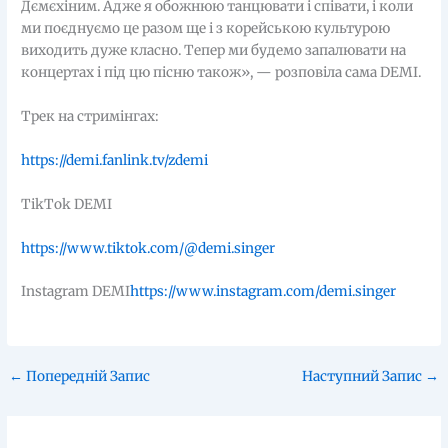
Дємєхіним. Адже я обожнюю танцювати і співати, і коли
ми поєднуємо це разом ще і з корейською культурою
виходить дуже класно. Тепер ми будемо запалювати на
концертах і під цю пісню також», — розповіла сама DEMI.
Трек на стримінгах:
https://demi.fanlink.tv/zdemi
TikTok DEMI
https://www.tiktok.com/@demi.singer
Instagram DEMI
https://www.instagram.com/demi.singer
←
Попередній Запис
Наступний Запис
→