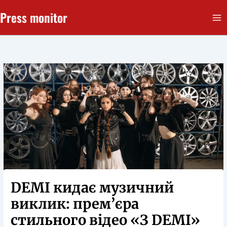
Перейти
Press monitor
до
вмісту
DEMI кидає музичний
виклик: прем’єра
стильного відео «З DEMI»