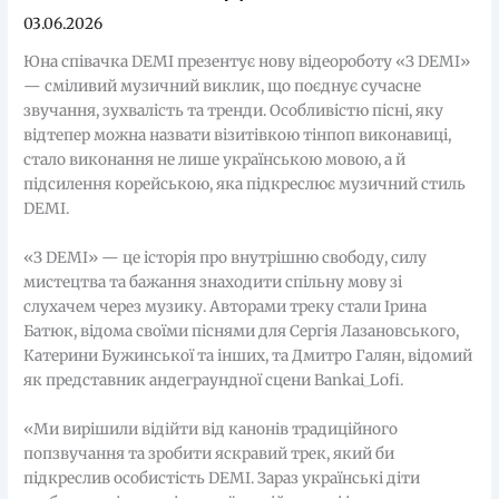
03.06.2026
Юна співачка DEMI презентує нову відеороботу «З DEMI»
— сміливий музичний виклик, що поєднує сучасне
звучання, зухвалість та тренди. Особливістю пісні, яку
відтепер можна назвати візитівкою тінпоп виконавиці,
стало виконання не лише українською мовою, а й
підсилення корейською, яка підкреслює музичний стиль
DEMI.
«З DEMI» — це історія про внутрішню свободу, силу
мистецтва та бажання знаходити спільну мову зі
слухачем через музику. Авторами треку стали Ірина
Батюк, відома своїми піснями для Сергія Лазановського,
Катерини Бужинської та інших, та Дмитро Галян, відомий
як представник андеграундної сцени Bankai_Lofi.
«Ми вирішили відійти від канонів традиційного
попзвучання та зробити яскравий трек, який би
підкреслив особистість DEMI. Зараз українські діти