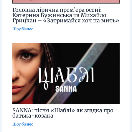
Головна лірична прем’єра осені:
Катерина Бужинська та Михайло
Грицкан – «Затримайся хоч на мить»
Шоу бізнес
SANNA: пісня «Шаблі» як згадка про
батька-козака
Шоу бізнес