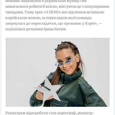
неабияк зацікавлені в українській музиці і ми
намагаємося робити її якісно, міксуючи це з популярними
трендами. Тому трек «З DEMI» ми підсилили вставкою
корейською мовою, за перекладом якої команда
звернулася до перекладачки, що проживає у Кореї», —
поділилася деталями Ірина Батюк.
Режисером відеороботи став хореограф, режисер-