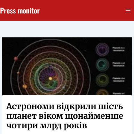
Перейти
Press monitor
до
вмісту
Астрономи відкрили шість
планет віком щонайменше
чотири млрд років