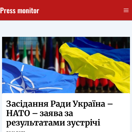
Перейти
Press monitor
до
вмісту
Засідання Ради Україна –
НАТО – заява за
результатами зустрічі