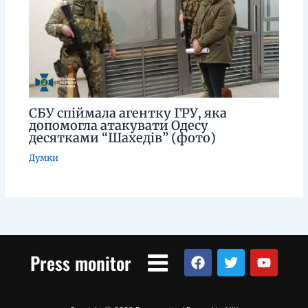
СБУ спіймала агентку ГРУ, яка
допомогла атакувати Одесу
десятками “Шахедів” (фото)
Думки
Menu
F
T
Y
Press monitor
a
w
o
c
i
u
e
t
t