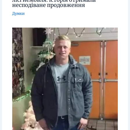
несподіване продовження
Думки