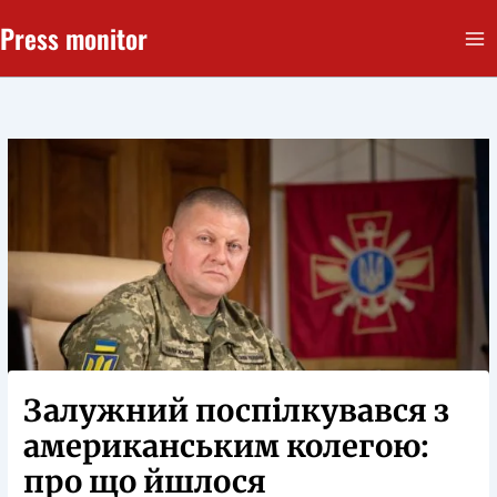
Перейти
Press monitor
до
вмісту
Залужний поспілкувався з
американським колегою:
про що йшлося