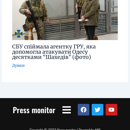
СБУ спіймала агентку ГРУ, яка
допомогла атакувати Одесу
десятками “Шахедів” (фото)
Думки
Menu
F
T
Y
Press monitor
a
w
o
c
i
u
e
t
t
b
t
u