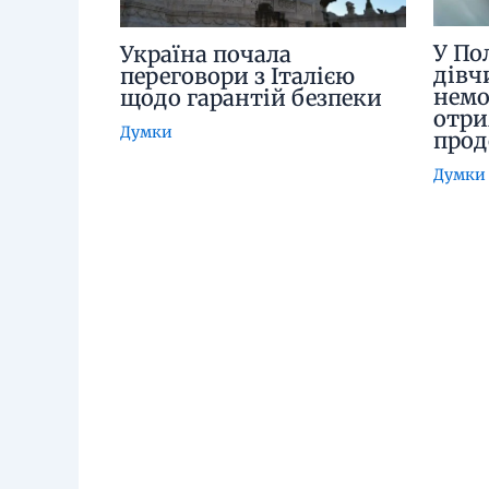
У По
Україна почала
дівч
переговори з Італією
немо
щодо гарантій безпеки
отри
Думки
про
Думки