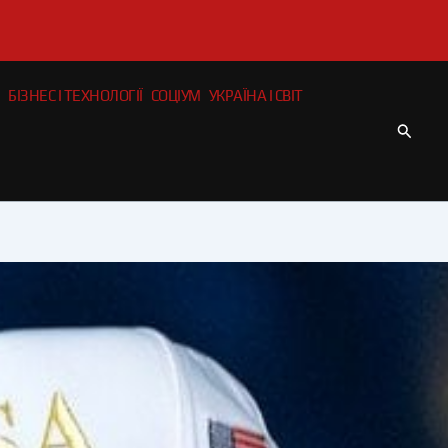
БІЗНЕС І ТЕХНОЛОГІЇ
СОЦІУМ
УКРАЇНА І СВІТ
Пошу