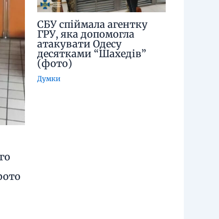
СБУ спіймала агентку
ГРУ, яка допомогла
атакувати Одесу
десятками “Шахедів”
(фото)
Думки
го
фото