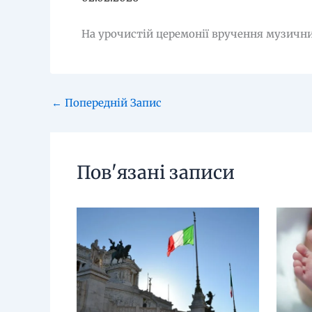
На урочистій церемонії вручення музични
←
Попередній Запис
Пов'язані записи