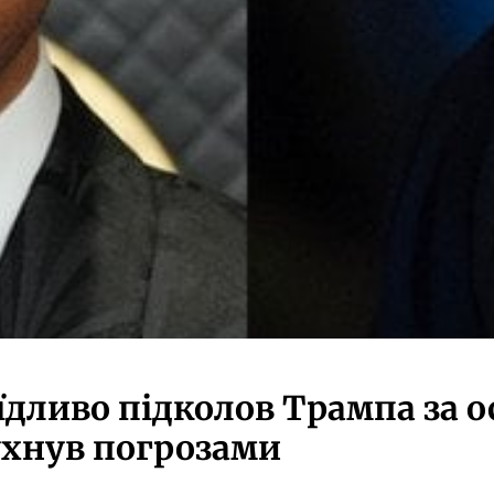
їдливо підколов Трампа за о
хнув погрозами