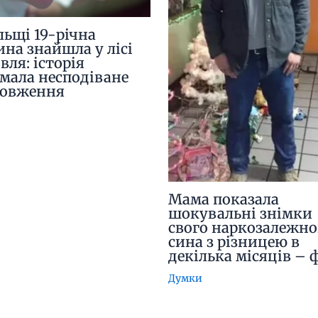
льщі 19-річна
ина знайшла у лісі
вля: історія
мала несподіване
довження
Мама показала
шокувальні знімки
свого наркозалежно
сина з різницею в
декілька місяців – 
Думки