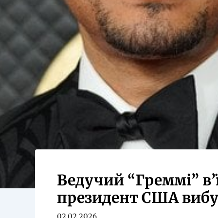
Ведучий “Греммі” в’
президент США вибу
02.02.2026