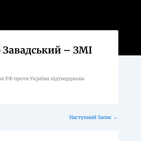
р Завадський – ЗМІ
йні РФ проти України підтверджена
Наступний Запис
→