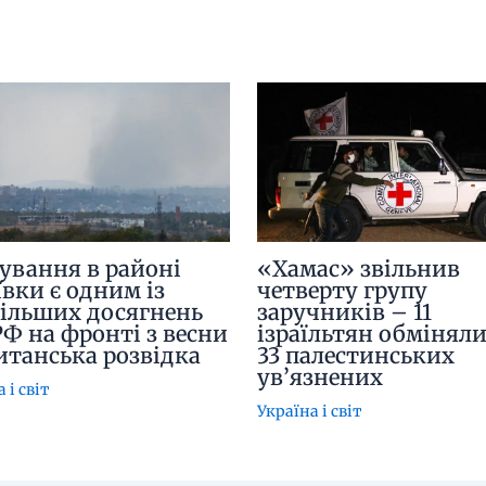
ування в районі
«Хамас» звільнив
ївки є одним із
четверту групу
ільших досягнень
заручників – 11
РФ на фронті з весни
ізраїльтян обміняли
итанська розвідка
33 палестинських
ув’язнених
 і світ
Україна і світ