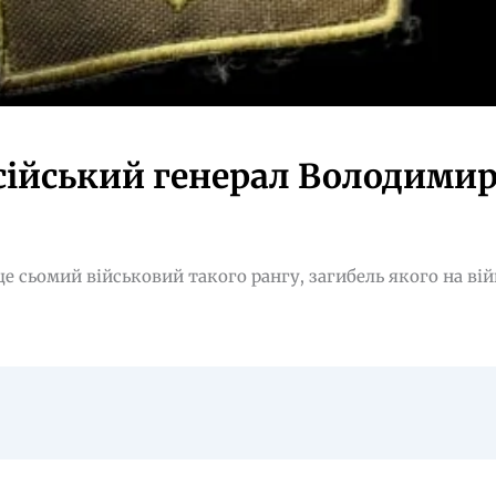
осійський генерал Володими
е сьомий військовий такого рангу, загибель якого на ві