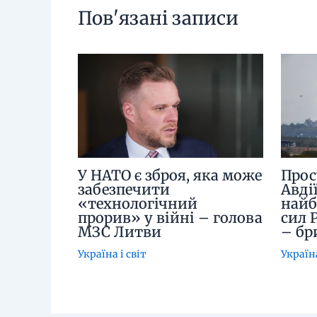
Пов'язані записи
У НАТО є зброя, яка може
Прос
забезпечити
Авді
«технологічний
найб
прорив» у війні – голова
сил 
МЗС Литви
– бр
Україна і світ
Україна