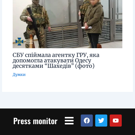
СБУ спіймала агентку ГРУ, яка
допомогла атакувати Одесу
десятками “Шахедів” (фото)
Думки
Menu
F
T
Y
Press monitor
a
w
o
c
i
u