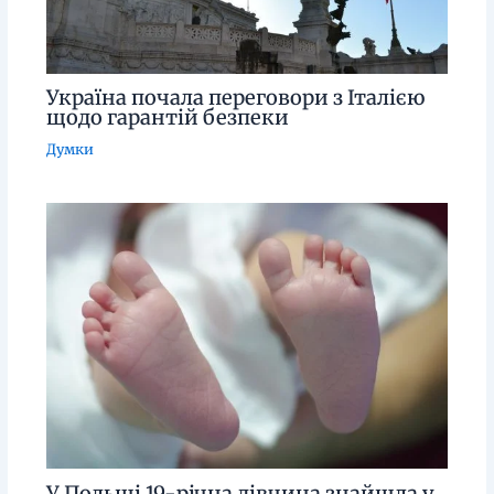
Україна почала переговори з Італією
щодо гарантій безпеки
Думки
У Польщі 19-річна дівчина знайшла у