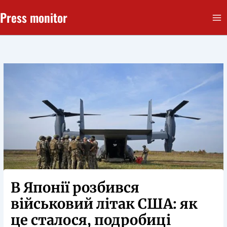
Перейти
Press monitor
до
вмісту
В Японії розбився
військовий літак США: як
це сталося, подробиці