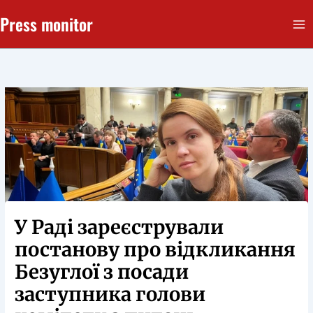
Перейти
Press monitor
до
вмісту
У Раді зареєстрували
постанову про відкликання
Безуглої з посади
заступника голови