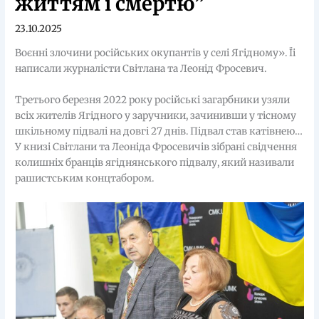
життям і смертю”
23.10.2025
Воєнні злочини російських окупантів у селі Ягідному». Їі
написали журналісти Світлана та Леонід Фросевич.
Третього березня 2022 року російські загарбники узяли
всіх жителів Ягідного у заручники, зачинивши у тісному
шкільному підвалі на довгі 27 днів. Підвал став катівнею…
У книзі Світлани та Леоніда Фросевичів зібрані свідчення
колишніх бранців ягіднянського підвалу, який називали
рашистським концтабором.