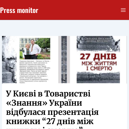
Перейти
Press monitor
до
вмісту
У Києві в Товаристві
«Знання» України
відбулася презентація
книжки “27 днів між