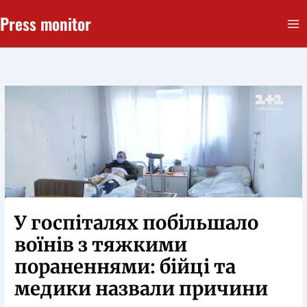
Перейти
Press monitor
до
вмісту
У госпіталях побільшало
воїнів з тяжкими
пораненнями: бійці та
медики назвали причини