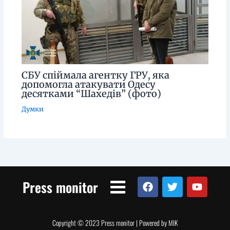
СБУ спіймала агентку ГРУ, яка
допомогла атакувати Одесу
десятками “Шахедів” (фото)
Думки
Menu
F
T
Y
Press monitor
a
w
o
c
i
u
e
t
t
b
t
u
Copyright © 2023 Press monitor | Powered by MIK