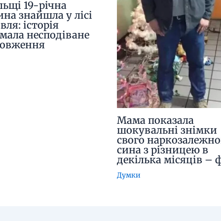
льщі 19-річна
ина знайшла у лісі
вля: історія
мала несподіване
довження
Мама показала
шокувальні знімки
свого наркозалежно
сина з різницею в
декілька місяців – 
Думки