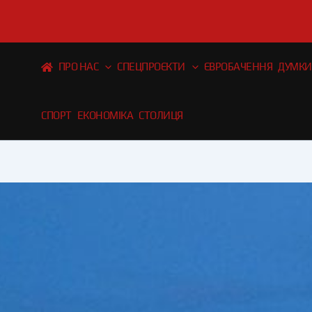
Перейти
до
вмісту
ПРО НАС
СПЕЦПРОЄКТИ
ЄВРОБАЧЕННЯ
ДУМКИ
СПОРТ
ЕКОНОМІКА
СТОЛИЦЯ