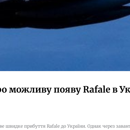
о можливу появу Rafale в Ук
ве швидке прибуття Rafale до України. Однак через зава