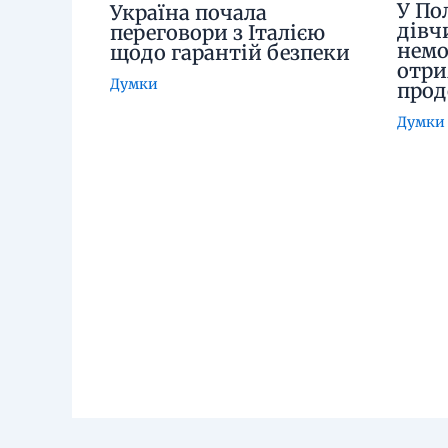
У По
Україна почала
дівч
переговори з Італією
немо
щодо гарантій безпеки
отри
Думки
про
Думки