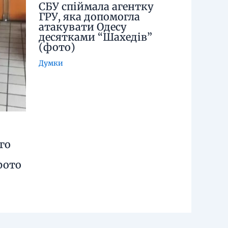
СБУ спіймала агентку
ГРУ, яка допомогла
атакувати Одесу
десятками “Шахедів”
(фото)
Думки
го
фото