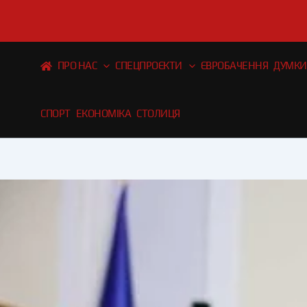
Перейти
до
вмісту
ПРО НАС
СПЕЦПРОЄКТИ
ЄВРОБАЧЕННЯ
ДУМКИ
СПОРТ
ЕКОНОМІКА
СТОЛИЦЯ