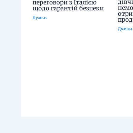
дівч
переговори з Італією
немо
щодо гарантій безпеки
отри
Думки
про
Думки