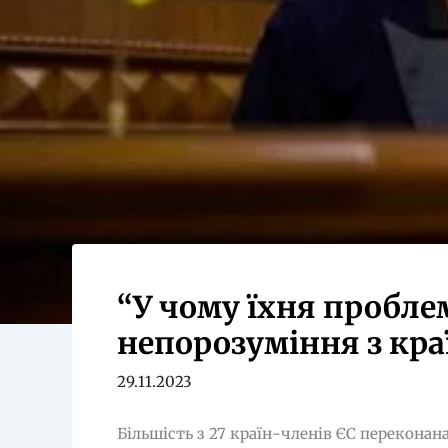
“У чому їхня проблем
непорозуміння з кр
29.11.2023
Більшість з 27 країн-членів ЄС переконан