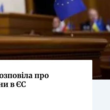
розповіла про
и в ЄС