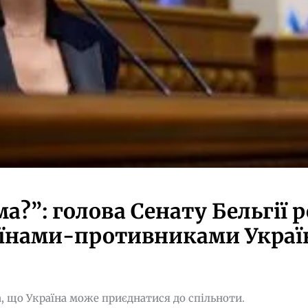
а?”: голова Сенату Бельгії 
аїнами-противниками Україн
а, що Україна може приєднатися до спільноти.