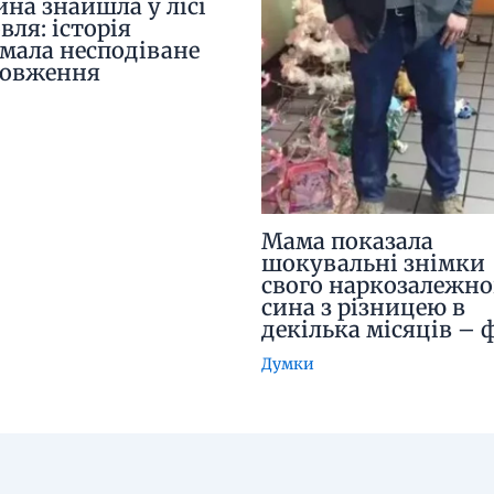
ина знайшла у лісі
вля: історія
мала несподіване
довження
Мама показала
шокувальні знімки
свого наркозалежно
сина з різницею в
декілька місяців – 
Думки