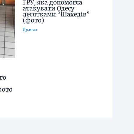
ГРУ, яка допомогла
атакувати Одесу
десятками “Шахедів”
(фото)
Думки
го
фото