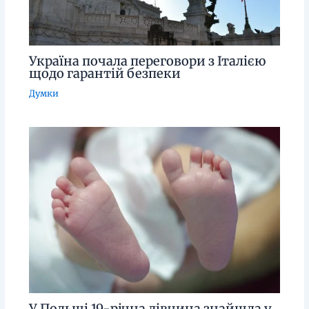
Україна почала переговори з Італією
щодо гарантій безпеки
Думки
У Польщі 19-річна дівчина знайшла у