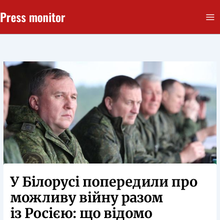
Перейти
Press monitor
до
вмісту
У Білорусі попередили про
можливу війну разом
із Росією: що відомо