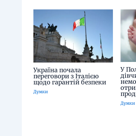
У По
Україна почала
дівч
переговори з Італією
немо
щодо гарантій безпеки
отри
Думки
про
Думки