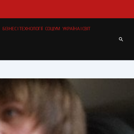
БІЗНЕС І ТЕХНОЛОГІЇ
СОЦІУМ
УКРАЇНА І СВІТ
Пошу