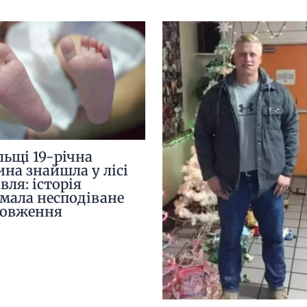
льщі 19-річна
ина знайшла у лісі
вля: історія
мала несподіване
довження