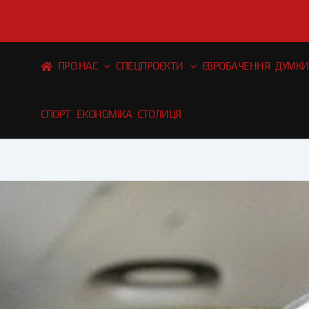
Перейти
до
вмісту
ПРО НАС
СПЕЦПРОЄКТИ
ЄВРОБАЧЕННЯ
ДУМКИ
СПОРТ
ЕКОНОМІКА
СТОЛИЦЯ