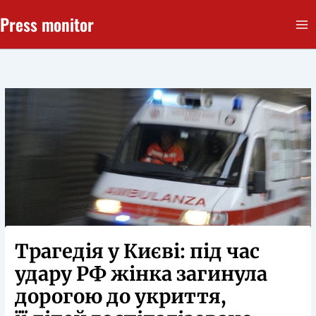
Перейти
Press monitor
до
вмісту
Трагедія у Києві: під час
удару РФ жінка загинула
дорогою до укриття,