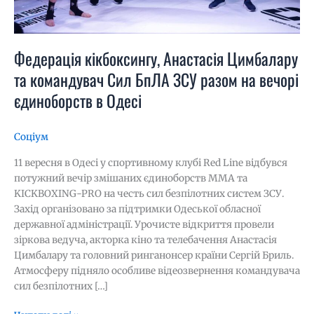
на
вечорі
єдиноборств
в
Федерація кікбоксингу, Анастасія Цимбалару
Одесі
та командувач Сил БпЛА ЗСУ разом на вечорі
єдиноборств в Одесі
Соціум
11 вересня в Одесі у спортивному клубі Red Line відбувся
потужний вечір змішаних єдиноборств ММА та
KICKBOXING-PRO на честь сил безпілотних систем ЗСУ.
Захід організовано за підтримки Одеської обласної
державної адміністрації. Урочисте відкриття провели
зіркова ведуча, акторка кіно та телебачення Анастасія
Цимбалару та головний ринганонсер країни Сергій Бриль.
Атмосферу підняло особливе відеозвернення командувача
сил безпілотних […]