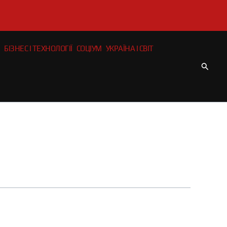
БІЗНЕС І ТЕХНОЛОГІЇ
СОЦІУМ
УКРАЇНА І СВІТ
Пошу