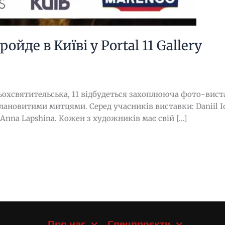
йде в Київі у Portal 11 Gallery
, Трьохсвятительська, 11 відбудеться захоплююча фото-ви
ановитими митцями. Серед учасників виставки: Daniil Iova,
 Anna Lapshina. Кожен з художників має свій […]
Про нас
Спецпроєкти