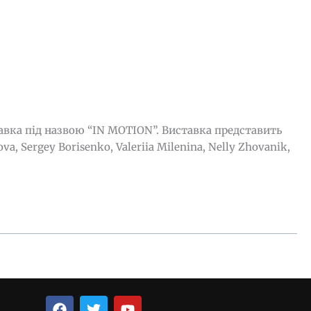
ставка під назвою “IN MOTION”. Виставка представить
 Sergey Borisenko, Valeriia Milenina, Nelly Zhovanik,
F
T
Y