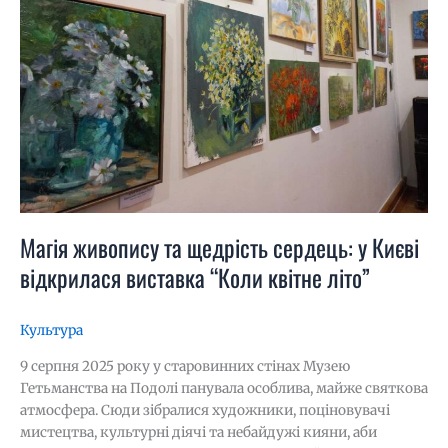
сердець:
у
Києві
відкрилася
виставка
“Коли
квітне
літо”
Магія живопису та щедрість сердець: у Києві
відкрилася виставка “Коли квітне літо”
Культура
9 серпня 2025 року у старовинних стінах Музею
Гетьманства на Подолі панувала особлива, майже святкова
атмосфера. Сюди зібралися художники, поціновувачі
мистецтва, культурні діячі та небайдужі кияни, аби