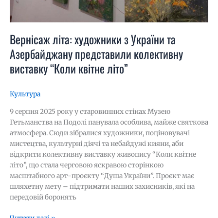
літо”
Вернісаж літа: художники з України та
Азербайджану представили колективну
виставку “Коли квітне літо”
Культура
9 серпня 2025 року у старовинних стінах Музею
Гетьманства на Подолі панувала особлива, майже святкова
атмосфера. Сюди зібралися художники, поціновувачі
мистецтва, культурні діячі та небайдужі кияни, аби
відкрити колективну виставку живопису “Коли квітне
літо”, що стала черговою яскравою сторінкою
масштабного арт-проєкту “Душа України”. Проєкт має
шляхетну мету – підтримати наших захисників, які на
передовій боронять