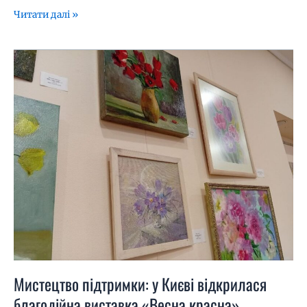
Читати далі »
Мистецтво
підтримки:
у
Києві
відкрилася
благодійна
виставка
«Весна
красна»
Мистецтво підтримки: у Києві відкрилася
благодійна виставка «Весна красна»