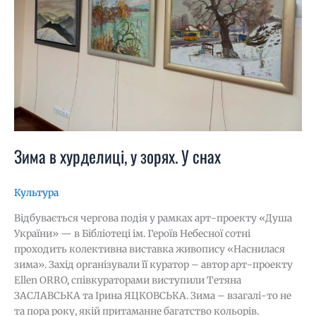
снах
Зима в хурделиці, у зорях. У снах
Культура
Відбувається чергова подія у рамках арт-проекту «Душа
України» — в Бібліотеці ім. Героїв Небесної сотні
проходить колективна виставка живопису «Наснилася
зима». Захід організували її куратор – автор арт-проекту
Ellen ORRO, співкураторами виступили Тетяна
ЗАСЛАВСЬКА та Ірина ЯЦКОВСЬКА. Зима – взагалі-то не
та пора року, якій притаманне багатство кольорів.