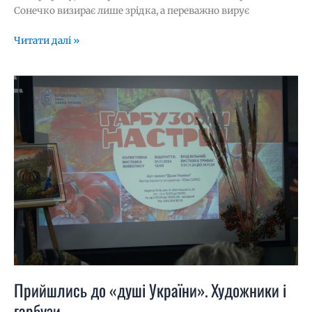
Сонечко визирає лише зрідка, а переважно вирує
Читати далі »
Прийшлись
до
«душі
України».
Художники
і
гарбузи
Прийшлись до «душі України». Художники і
гарбузи