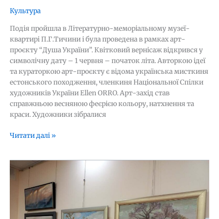
Культура
Подія пройшла в Літературно-меморіальному музеї-
квартирі П.Г.Тичини і була проведена в рамках арт-
проєкту “Душа України”. Квітковий вернісаж відкрився у
символічну дату – 1 червня – початок літа. Авторкою ідеї
та кураторкою арт-проєкту є відома українська мисткиня
естонського походження, членкиня Національної Спілки
художників України Ellen ORRO. Арт-захід став
справжньою весняною феєрією кольору, натхнення та
краси. Художники зібралися
Читати далі »
Зима
в
хурделиці,
у
зорях.
У