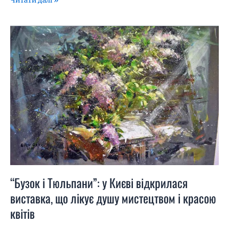
Читати далі »
“Бузок
і
Тюльпани”:
у
Києві
відкрилася
виставка,
що
лікує
душу
мистецтвом
і
красою
квітів
“Бузок і Тюльпани”: у Києві відкрилася
виставка, що лікує душу мистецтвом і красою
квітів