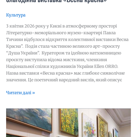
Культура
3 квітня 2026 року у Києві в атмосферному просторі
Літературно-меморіального музею-квартирі Павла
Тичини відбулося відкриття колективної виставки Весна
Красна”. Подія стала частиною великого арт-проєкту
“Душа України”. Куратором та ідейною натхненницею
проєкту виступила відома мисткиня, членкиня
Національної спілки художників України Ellen ORRO.
Назва виставки «Весна красна» має глибоке символічне
значення. Це поетичний народний вислів, який описує
Читати далі »
Магія
живопису
та
щедрість