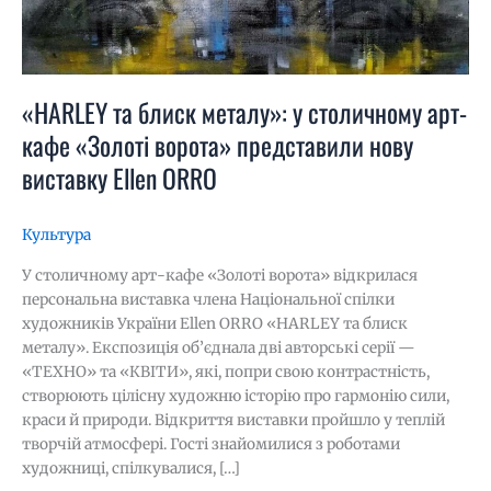
представили
нову
виставку
Ellen
«HARLEY та блиск металу»: у столичному арт-
ORRO
кафе «Золоті ворота» представили нову
виставку Ellen ORRO
Культура
У столичному арт-кафе «Золоті ворота» відкрилася
персональна виставка члена Національної спілки
художників України Ellen ORRO «HARLEY та блиск
металу». Експозиція об’єднала дві авторські серії —
«ТЕХНО» та «КВІТИ», які, попри свою контрастність,
створюють цілісну художню історію про гармонію сили,
краси й природи. Відкриття виставки пройшло у теплій
творчій атмосфері. Гості знайомилися з роботами
художниці, спілкувалися, […]