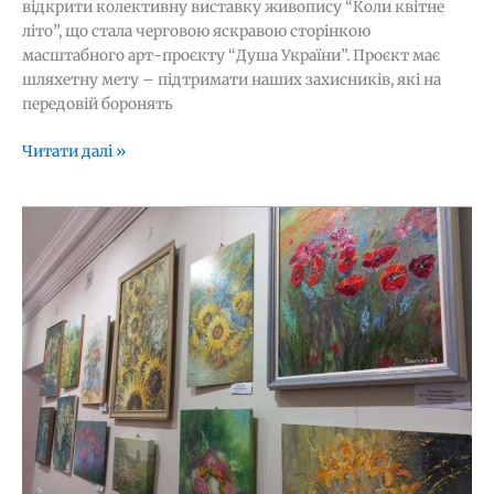
відкрити колективну виставку живопису “Коли квітне
літо”, що стала черговою яскравою сторінкою
масштабного арт-проєкту “Душа України”. Проєкт має
шляхетну мету – підтримати наших захисників, які на
передовій боронять
Читати далі »
Вернісаж
літа:
художники
з
України
та
Азербайджану
представили
колективну
виставку
“Коли
квітне