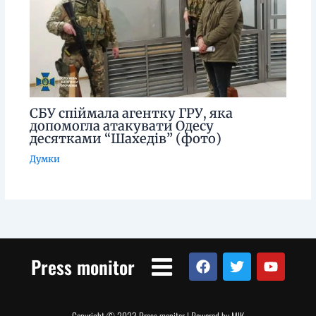
СБУ спіймала агентку ГРУ, яка
допомогла атакувати Одесу
десятками “Шахедів” (фото)
Думки
Menu
F
T
Y
Press monitor
a
w
o
c
i
u
e
t
t
b
t
u