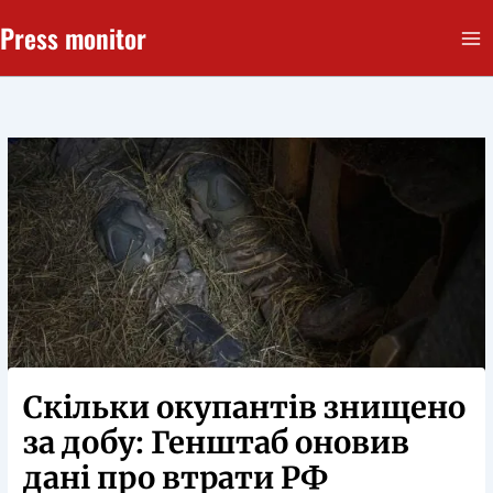
Перейти
Press monitor
до
вмісту
Скільки окупантів знищено
за добу: Генштаб оновив
дані про втрати РФ